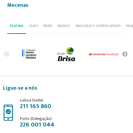
Mecenas
PLATINA
OURO
PRATA
BRONZE
PARCEIROS E OUTROS APOIOS
PRO
Ligue-se a nós
Lisboa (Sede)
211 165 860
Porto (Delegação)
226 001 044