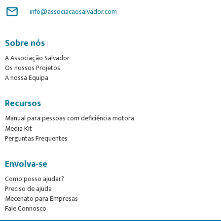
mail_outline
info@associacaosalvador.com
Sobre nós
A Associação Salvador
Os nossos Projetos
A nossa Equipa
Recursos
Manual para pessoas com deficiência motora
Media Kit
Perguntas Frequentes
Envolva-se
Como posso ajudar?
Preciso de ajuda
Mecenato para Empresas
Fale Connosco