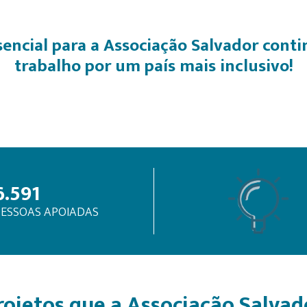
sencial para a Associação Salvador conti
trabalho por um país mais inclusivo!
6.591
PESSOAS APOIADAS
rojetos que a Associação Salva