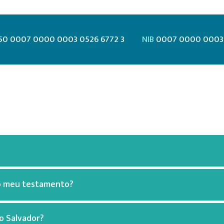
50 0007 0000 0003 0526 6772 3
NIB
0007 0000 0003 
no meu testamento?
ão Salvador?