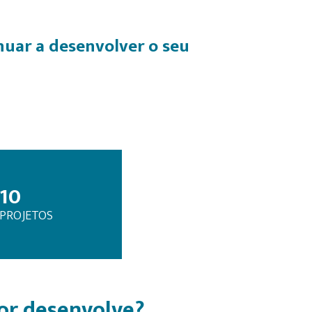
nuar a desenvolver o seu
10
PROJETOS
dor desenvolve?