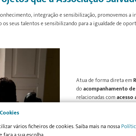
 conhecimento, integração e sensibilização, promovemos a i
 os seus talentos e sensibilizando para a igualdade de opor
Atua de forma direta em
R
do
acompanhamento de 
relacionadas com
acesso 
do
apoio direto a situaç
 Cookies
através de outras entidade
ilizar vários ficheiros de cookies. Saiba mais na nossa
Políti
e faça a sua escolha.