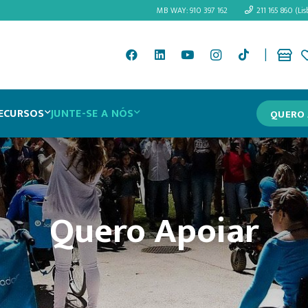
MB WAY: 910 397 162
211 165 860 (Lis
|
ECURSOS
JUNTE-SE A NÓS
QUERO 
Quero Apoiar