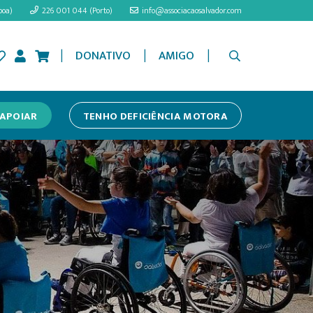
boa)
226 001 044 (Porto)
info@associacaosalvador.com
|
|
|
DONATIVO
AMIGO
APOIAR
TENHO DEFICIÊNCIA MOTORA