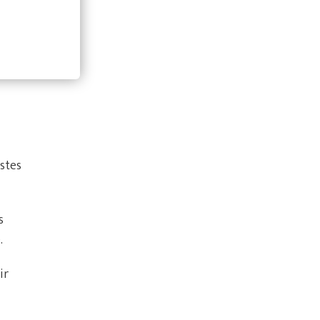
stes
s
.
ir