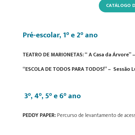
CATÁLOGO D
Pré-escolar, 1
e 2
ano
º
º
TEATRO DE MARIONETAS: “ A Casa da Árvore” – 
“ESCOLA DE TODOS PARA TODOS!” – Sessão Lú
3
, 4
, 5
e 6
ano
º
º
º
º
PEDDY PAPER:
Percurso de levantamento de acessi