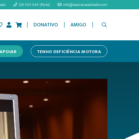
boa)
226 001 044 (Porto)
info@associacaosalvador.com
|
|
|
DONATIVO
AMIGO
APOIAR
TENHO DEFICIÊNCIA MOTORA