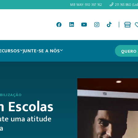
MB WAY: 910 397 162
211 165 860 (Lis
|
ECURSOS
JUNTE-SE A NÓS
QUERO 
BILIZAÇÃO
m Escolas
ute uma atitude
a