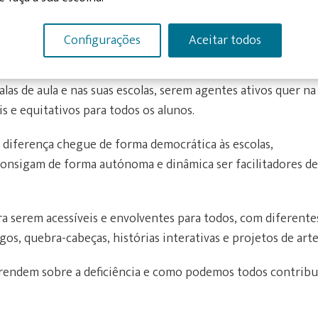
es que desenvolvem o seu trabalho na área da educação,
 Lúdico-pedagógicas.
Configurações
Aceitar todos
ente gratuita, para que educadores, professores e outros se
las de aula e nas suas escolas, serem agentes ativos quer na
 e equitativos para todos os alunos.
a diferença chegue de forma democrática às escolas,
consigam de forma autónoma e dinâmica ser facilitadores de
ra serem acessíveis e envolventes para todos, com diferente
gos, quebra-cabeças, histórias interativas e projetos de arte
rendem sobre a deficiência e como podemos todos contribu