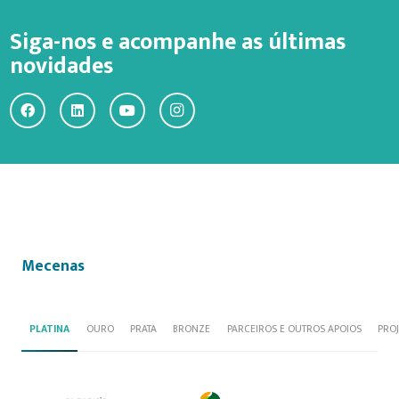
Siga-nos e acompanhe as últimas
novidades
Mecenas
PLATINA
OURO
PRATA
BRONZE
PARCEIROS E OUTROS APOIOS
PRO