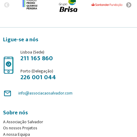
Ligue-se a nós
Lisboa (Sede)
211 165 860
Porto (Delegação)
226 001 044
mail_outline
info@associacaosalvador.com
Sobre nós
A Associação Salvador
Os nossos Projetos
A nossa Equipa