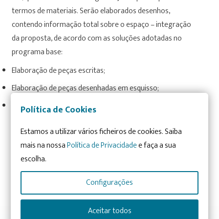
termos de materiais. Serão elaborados desenhos,
contendo informação total sobre o espaço – integração
da proposta, de acordo com as soluções adotadas no
programa base:
Elaboração de peças escritas;
Elaboração de peças desenhadas em esquisso;
Elaboração de peças desenhadas em autocad.
Política de Cookies
Com a aprovação da proposta e caso haja necessidade,
Estamos a utilizar vários ficheiros de cookies. Saiba
daremos seguimento aos de pedidos de orçamento.
mais na nossa
Política de Privacidade
e faça a sua
escolha.
VALOR SOB CONSULTA. PEÇA MAIS
INFORMAÇÕES.
Configurações
Aceitar todos