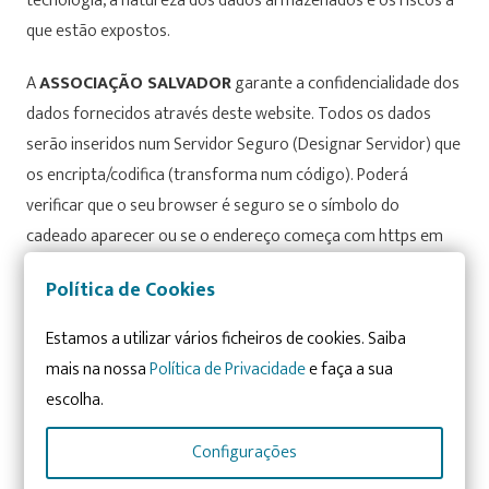
tecnologia, a natureza dos dados armazenados e os riscos a
que estão expostos.
A
ASSOCIAÇÃO SALVADOR
garante a confidencialidade dos
dados fornecidos através deste website. Todos os dados
serão inseridos num Servidor Seguro (Designar Servidor) que
os encripta/codifica (transforma num código). Poderá
verificar que o seu browser é seguro se o símbolo do
cadeado aparecer ou se o endereço começa com https em
vez de http.
Política de Cookies
Os dados pessoais são tratados com o nível de proteção
Estamos a utilizar vários ficheiros de cookies. Saiba
legalmente exigível para garantir a segurança dos mesmos e
mais na nossa
Política de Privacidade
e faça a sua
evitar a sua alteração, perda, tratamento ou acesso não
escolha.
autorizado, tendo em conta o estado da tecnologia, sendo o
utilizador consciente e aceitando que as medidas de
Configurações
segurança em Internet não são inexpugnáveis.