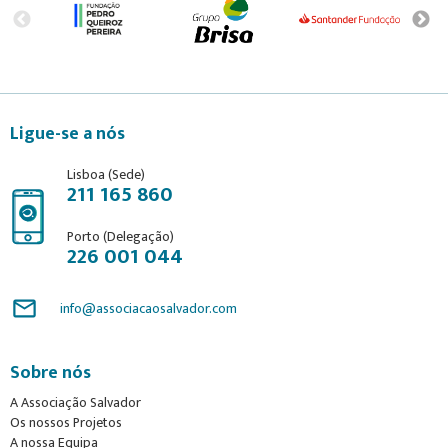
Ligue-se a nós
Lisboa (Sede)
211 165 860
Porto (Delegação)
226 001 044
mail_outline
info@associacaosalvador.com
Sobre nós
A Associação Salvador
Os nossos Projetos
A nossa Equipa