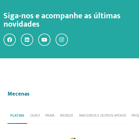
Siga-nos e acompanhe as últimas
novidades
Mecenas
PLATINA
OURO
PRATA
BRONZE
PARCEIROS E OUTROS APOIOS
PRO