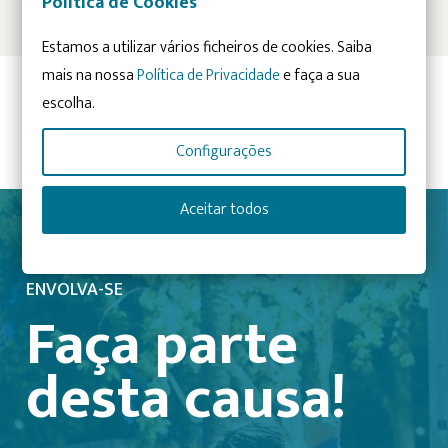
Política de Cookies
o Projeto In Escolas: Por Comunidades Mais Inclu...
LER NOTÍCIA
Estamos a utilizar vários ficheiros de cookies. Saiba
mais na nossa
Política de Privacidade
e faça a sua
escolha.
Artigo anterior
Artigo seguinte
Configurações
Aceitar todos
ENVOLVA-SE
Faça parte
desta causa!