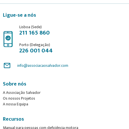
Ligue-se a nós
Lisboa (Sede)
211 165 860
Porto (Delegação)
226 001 044
mail_outline
info@associacaosalvador.com
Sobre nós
A Associação Salvador
Os nossos Projetos
A nossa Equipa
Recursos
Manual para pessoas com deficiência motora