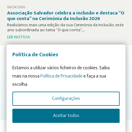
06/24/2026
Associação Salvador celebra a inclusão e destaca “O
que conta” na Cerimónia da Inclusão 2026
Realizámos mais uma edição da sua Cerimónia da Inclusão, este
ano subordinada ao tema “O que conta”,…
LER NOTÍCIA
Política de Cookies
Já conhece os nossos projetos? Descubra-os nas Áreas de
Estamos a utilizar vários ficheiros de cookies. Saiba
Atuação:
mais na nossa
Política de Privacidade
e faça a sua
CONHECIMENTO
INTEGRAÇÃO
escolha.
SENSIBILIZAÇÃO
Configurações
CRESCIMENTO E ENVOLVIMENTO
Aceitar todos