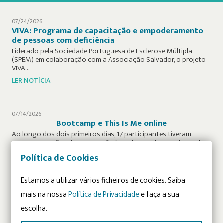
07/24/2026
VIVA: Programa de capacitação e empoderamento
de pessoas com deficiência
Liderado pela Sociedade Portuguesa de Esclerose Múltipla
(SPEM) em colaboração com a Associação Salvador, o projeto
VIVA…
LER NOTÍCIA
07/14/2026
Bootcamp e This Is Me online
Ao longo dos dois primeiros dias, 17 participantes tiveram
acesso a sessões de preparação focadas no desenvolvimento…
LER NOTÍCIA
Política de Cookies
Estamos a utilizar vários ficheiros de cookies. Saiba
07/13/2026
mais na nossa
Política de Privacidade
e faça a sua
Associação Salvador renova parceria com a Via
Direta
escolha.
Na Associação Salvador acreditamos que as melhores parcerias