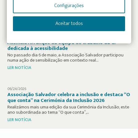
são construídas com base na confiança, na partilha de…
Configurações
LER NOTÍCIA
Aceitar todos
07/07/2026
Ação de Sensibilização na Estação do Rossio
Assinala Arranque da equipa de trabalho da CP
dedicada à acessibilidade
No passado dia 6 de maio, a Associação Salvador participou
numa ação de sensibilização em contexto real…
LER NOTÍCIA
06/24/2026
Associação Salvador celebra a inclusão e destaca “O
que conta” na Cerimónia da Inclusão 2026
Realizámos mais uma edição da sua Cerimónia da Inclusão, este
ano subordinada ao tema “O que conta”,…
LER NOTÍCIA