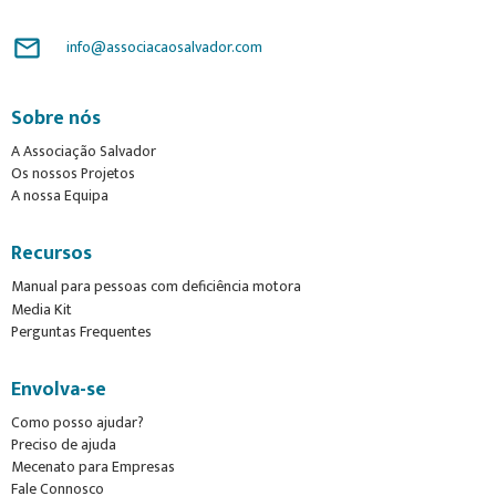
mail_outline
info@associacaosalvador.com
Sobre nós
A Associação Salvador
Os nossos Projetos
A nossa Equipa
Recursos
Manual para pessoas com deficiência motora
Media Kit
Perguntas Frequentes
Envolva-se
Como posso ajudar?
Preciso de ajuda
Mecenato para Empresas
Fale Connosco