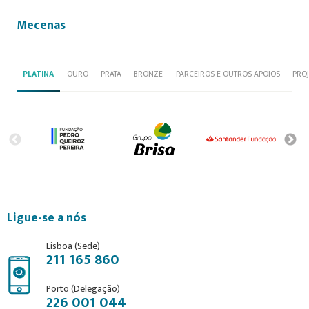
Mecenas
PLATINA
OURO
PRATA
BRONZE
PARCEIROS E OUTROS APOIOS
PRO
Ligue-se a nós
Lisboa (Sede)
211 165 860
Porto (Delegação)
226 001 044