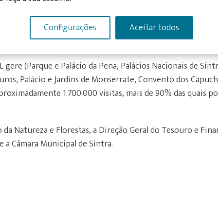
s com responsabilidade na salvaguarda e valorização da Pais
-lhe a gestão das suas principais propriedades na zona. Não
Configurações
Aceitar todos
uperação e manutenção do património que gere são assegur
aluguer de espaços para eventos.
L gere (Parque e Palácio da Pena, Palácios Nacionais de Sintr
ouros, Palácio e Jardins de Monserrate, Convento dos Capuch
proximadamente 1.700.000 visitas, mais de 90% das quais po
 da Natureza e Florestas, a Direção Geral do Tesouro e Fina
e a Câmara Municipal de Sintra.