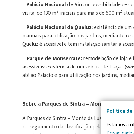
–
Palácio Nacional de Sintra
: possibilidade de 
2
2
visita, de 130 m
iniciais para mais de 600 m
atuai
–
Palácio Nacional de Queluz:
existência de um v
manuais para utilização nos jardins, mediante rese
Queluz é acessível e tem instalação sanitária acess
– Parque de Monserrate:
remodelação de loja e
acessíveis; existência de um veículo de tração (swi
até ao Palácio e para utilização nos jardins, medi
Sobre a Parques de Sintra – Monte da Lua
Política de
A Parques de Sintra – Monte da Lua, S.A. (PSML) é
Estamos a ut
no seguimento da classificação pela UNESCO da P
Privacidade