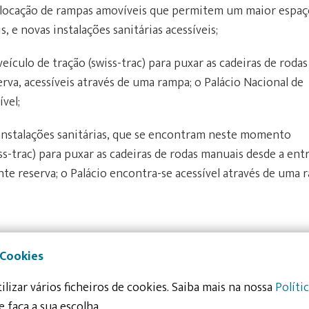
colocação de rampas amovíveis que permitem um maior espaç
s, e novas instalações sanitárias acessíveis;
eículo de tração (swiss-trac) para puxar as cadeiras de rodas
rva, acessíveis através de uma rampa; o Palácio Nacional de
ível;
 instalações sanitárias, que se encontram neste momento
ss-trac)
para puxar as cadeiras de rodas manuais desde a ent
ante reserva; o Palácio encontra-se acessível através de uma 
 Cookies
 uma empresa de capitais exclusivamente públicos, criada e
ilizar vários ficheiros de cookies. Saiba mais na nossa
Políti
aisagem Cultural de Sintra como Património da Humanidade.
e faça a sua escolha.