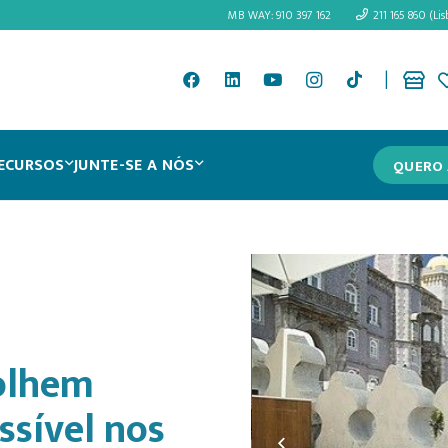
MB WAY: 910 397 162
211 165 860 (Lis
|
ECURSOS
JUNTE-SE A NÓS
QUERO 
colhem
ssível nos