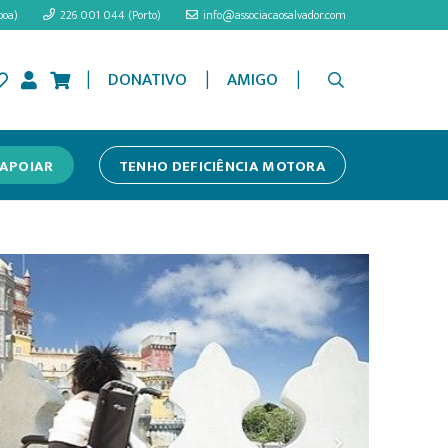
boa)
226 001 044 (Porto)
info@associacaosalvador.com
|
|
|
DONATIVO
AMIGO
APOIAR
TENHO DEFICIÊNCIA MOTORA