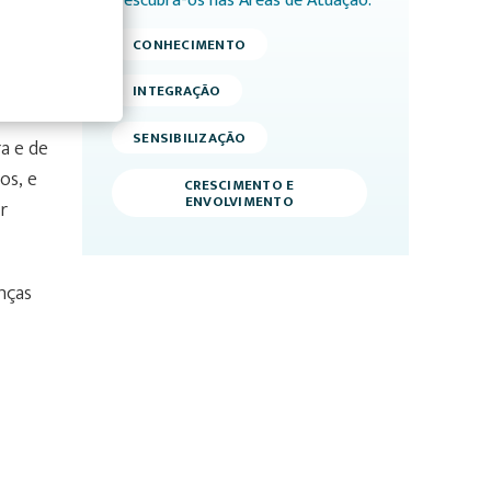
Descubra-os nas Áreas de Atuação:
agem
CONHECIMENTO
adas
INTEGRAÇÃO
SENSIBILIZAÇÃO
a e de
os, e
CRESCIMENTO E
ENVOLVIMENTO
r
nças