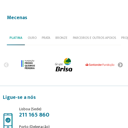
Mecenas
PLATINA
OURO
PRATA
BRONZE
PARCEIROS E OUTROS APOIOS
PRO
Ligue-se a nós
Lisboa (Sede)
211 165 860
Porto (Delegação)