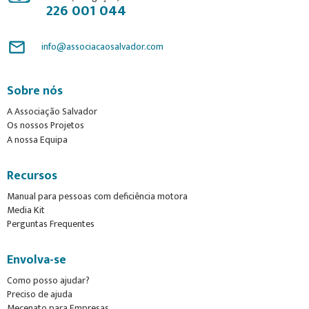
226 001 044
mail_outline
info@associacaosalvador.com
Sobre nós
A Associação Salvador
Os nossos Projetos
A nossa Equipa
Recursos
Manual para pessoas com deficiência motora
Media Kit
Perguntas Frequentes
Envolva-se
Como posso ajudar?
Preciso de ajuda
Mecenato para Empresas