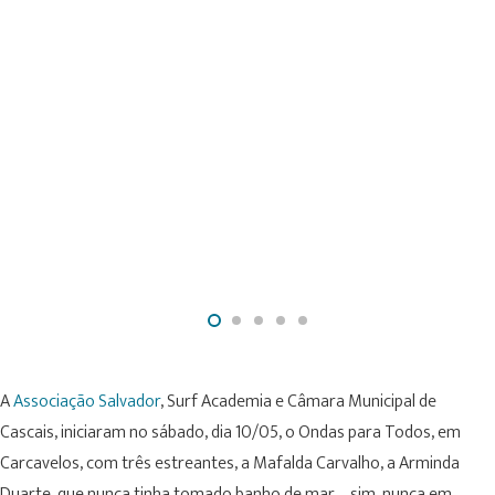
A
Associação Salvador
, Surf Academia e Câmara Municipal de
Cascais, iniciaram no sábado, dia 10/05, o Ondas para Todos, em
Carcavelos, com três estreantes, a Mafalda Carvalho, a Arminda
Duarte, que nunca tinha tomado banho de mar…, sim, nunca em