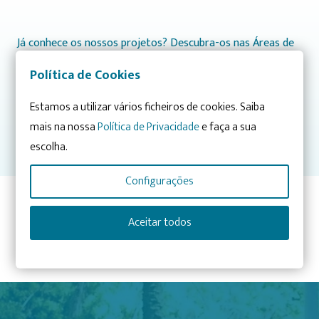
Já conhece os nossos projetos? Descubra-os nas Áreas de
Atuação:
Política de Cookies
CONHECIMENTO
INTEGRAÇÃO
Estamos a utilizar vários ficheiros de cookies. Saiba
SENSIBILIZAÇÃO
mais na nossa
Política de Privacidade
e faça a sua
CRESCIMENTO E ENVOLVIMENTO
escolha.
Configurações
Aceitar todos
Artigo anterior
Artigo seguinte