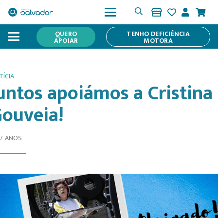
QUERO
TENHO DEFICIÊNCIA
APOIAR
MOTORA
TÍCIA
untos apoiámos a Cristina
ouveia!
 7 ANOS