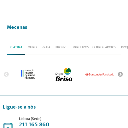
Mecenas
PLATINA
OURO
PRATA
BRONZE
PARCEIROS E OUTROS APOIOS
PRO
Ligue-se a nós
Lisboa (Sede)
211 165 860