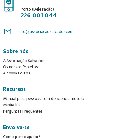
Porto (Delegação)
226 001 044
mail_outline
info@associacaosalvador.com
Sobre nós
A Associação Salvador
Os nossos Projetos
A nossa Equipa
Recursos
Manual para pessoas com deficiência motora
Media Kit
Perguntas Frequentes
Envolva-se
Como posso ajudar?