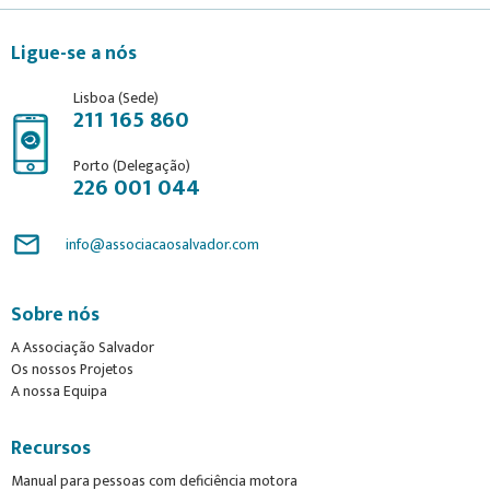
Ligue-se a nós
Lisboa (Sede)
211 165 860
Porto (Delegação)
226 001 044
mail_outline
info@associacaosalvador.com
Sobre nós
A Associação Salvador
Os nossos Projetos
A nossa Equipa
Recursos
Manual para pessoas com deficiência motora