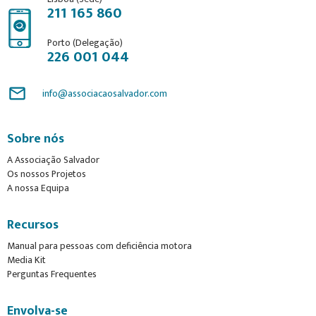
211 165 860
Porto (Delegação)
226 001 044
mail_outline
info@associacaosalvador.com
Sobre nós
A Associação Salvador
Os nossos Projetos
A nossa Equipa
Recursos
Manual para pessoas com deficiência motora
Media Kit
Perguntas Frequentes
Envolva-se