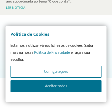
ano subordinada ao tema “O que conta”,…
LER NOTÍCIA
Já conhece os nossos projetos? Descubra-os nas Áreas de
Política de Cookies
Atuação:
Estamos a utilizar vários ficheiros de cookies. Saiba
CONHECIMENTO
INTEGRAÇÃO
mais na nossa
Política de Privacidade
e faça a sua
SENSIBILIZAÇÃO
escolha.
CRESCIMENTO E ENVOLVIMENTO
Configurações
Aceitar todos
Artigo anterior
Artigo seguinte