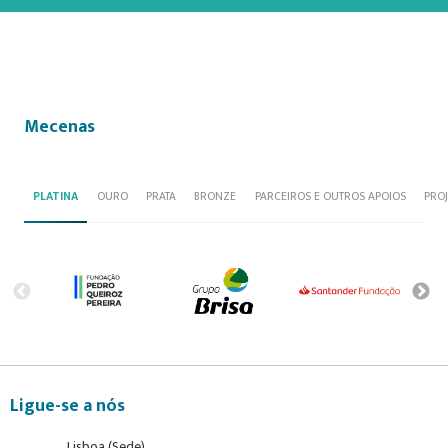
Mecenas
PLATINA
OURO
PRATA
BRONZE
PARCEIROS E OUTROS APOIOS
PRO
Ligue-se a nós
Lisboa (Sede)