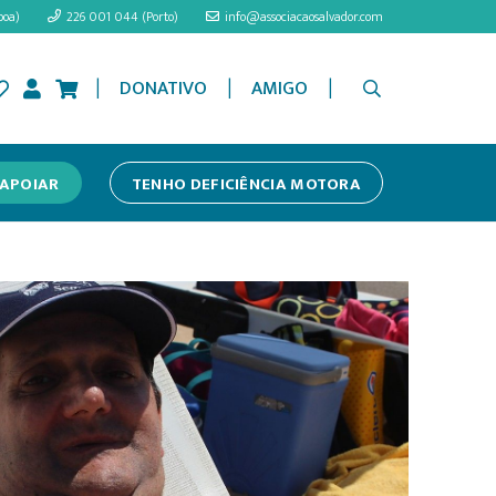
boa)
226 001 044 (Porto)
info@associacaosalvador.com
|
|
|
DONATIVO
AMIGO
APOIAR
TENHO DEFICIÊNCIA MOTORA