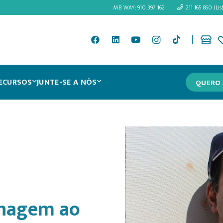
MB WAY: 910 397 162
211 165 860 (Lis
|
ECURSOS
JUNTE-SE A NÓS
QUERO 
enagem ao