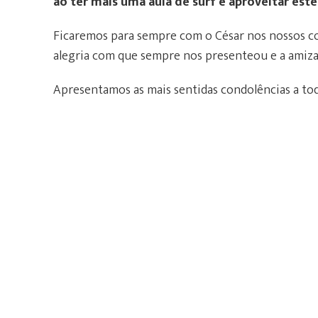
ao ter mais uma aula de surf e aproveitar es
Ficaremos para sempre com o César nos nossos c
alegria com que sempre nos presenteou e a amiza
Apresentamos as mais sentidas condolências a toda