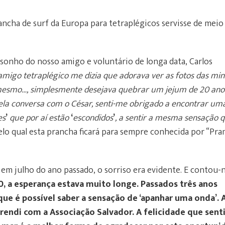
ancha de surf da Europa para tetraplégicos servisse de meio
sonho do nosso amigo e voluntário de longa data, Carlos
migo tetraplégico me dizia que adorava ver as fotos das mi
 mesmo…, simplesmente desejava quebrar um jejum de 20 ano
ela conversa com o César, senti-me obrigado a encontrar um
es
’
que por aí estão
‘
escondidos
’
, a sentir a mesma sensação 
elo qual esta prancha ficará para sempre conhecida por “Pra
 em julho do ano passado, o sorriso era evidente. E contou-
0, a esperança estava muito longe. Passados três anos
que é possível saber a sensação de ‘apanhar uma onda’. A
prendi com a Associação Salvador. A felicidade que sent