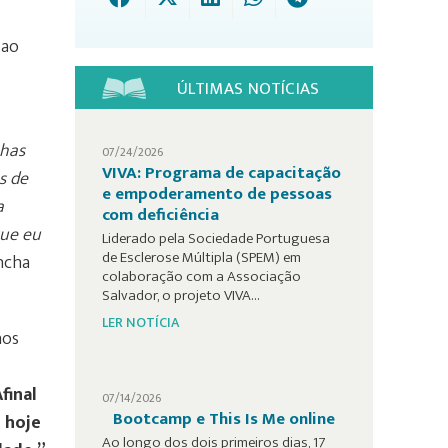
 ao
ÚLTIMAS NOTÍCIAS
nhas
07/24/2026
VIVA: Programa de capacitação
s de
e empoderamento de pessoas
a
com deficiência
que eu
Liderado pela Sociedade Portuguesa
de Esclerose Múltipla (SPEM) em
ncha
colaboração com a Associação
Salvador, o projeto VIVA…
LER NOTÍCIA
nos
final
07/14/2026
Bootcamp e This Is Me online
i hoje
Ao longo dos dois primeiros dias, 17