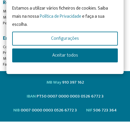
Recursos
Estamos a utilizar vários ficheiros de cookies. Saiba
Manual para pessoas com deficiência motora
mais na nossa
Política de Privacidade
e faça a sua
Media Kit
Perguntas Frequentes
escolha.
Envolva-se
Configurações
Como posso ajudar?
Preciso de ajuda
Aceitar todos
Mecenato para Empresas
Fale Connosco
MB Way
910 397 162
IBAN
PT50 0007 0000 0003 0526 6772 3
NIB
0007 0000 0003 0526 6772 3
NIF
506 723 364