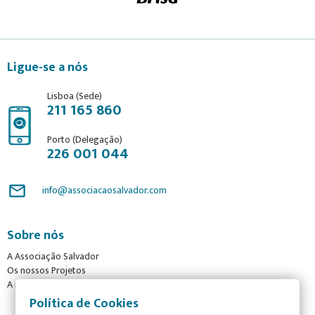
Ligue-se a nós
Lisboa (Sede)
211 165 860
Porto (Delegação)
226 001 044
mail_outline
info@associacaosalvador.com
Sobre nós
A Associação Salvador
Os nossos Projetos
A nossa Equipa
Política de Cookies