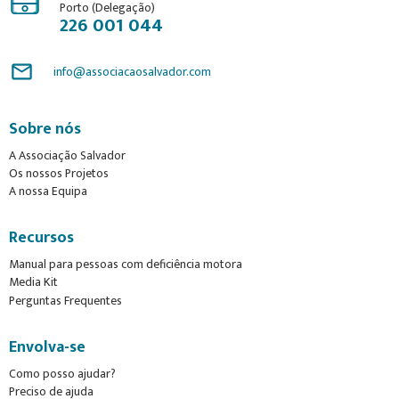
Porto (Delegação)
226 001 044
mail_outline
info@associacaosalvador.com
Sobre nós
A Associação Salvador
Os nossos Projetos
A nossa Equipa
Recursos
Manual para pessoas com deficiência motora
Media Kit
Perguntas Frequentes
Envolva-se
Como posso ajudar?
Preciso de ajuda