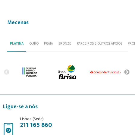
Mecenas
PLATINA
OURO
PRATA
BRONZE
PARCEIROS E OUTROS APOIOS
PRO
Ligue-se a nós
Lisboa (Sede)
211 165 860