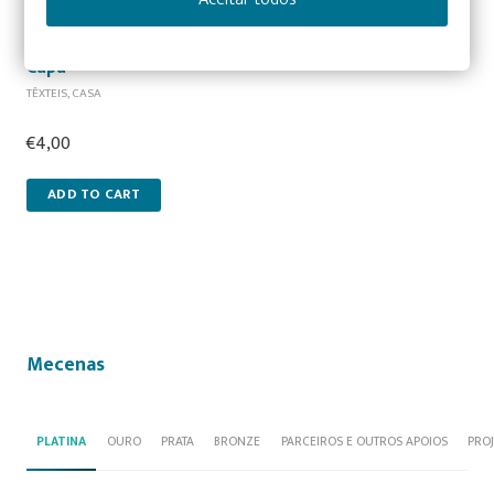
Adicionar aos favoritos
Tote Bag / Saco de Pano “Não Julgues um Livro pela
Capa”
TÊXTEIS
,
CASA
€
4,00
ADD TO CART
Mecenas
PLATINA
OURO
PRATA
BRONZE
PARCEIROS E OUTROS APOIOS
PRO