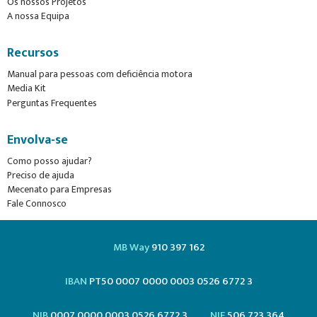
Os nossos Projetos
A nossa Equipa
Recursos
Manual para pessoas com deficiência motora
Media Kit
Perguntas Frequentes
Envolva-se
Como posso ajudar?
Preciso de ajuda
Mecenato para Empresas
Fale Connosco
MB Way
910 397 162
IBAN
PT50 0007 0000 0003 0526 6772 3
NIB
0007 0000 0003 0526 6772 3
NIF
506 723 364