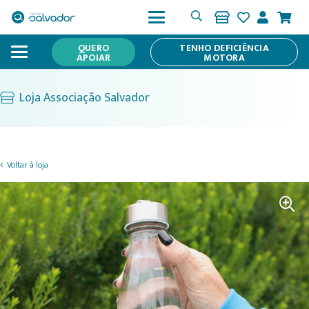
QUERO
TENHO DEFICIÊNCIA
APOIAR
MOTORA
Loja Associação Salvador
Voltar à loja