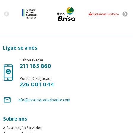
Ligue-se a nós
Lisboa (Sede)
211 165 860
Porto (Delegação)
226 001 044
mail_outline
info@associacaosalvador.com
Sobre nós
A Associação Salvador