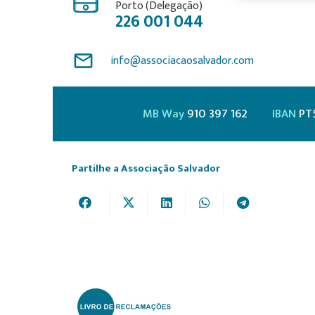
Porto (Delegação)
226 001 044
mail_outline
info@associacaosalvador.com
MB Way
910 397 162
IBAN
PT
Partilhe a Associação Salvador