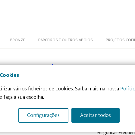
BRONZE
PARCEIROS E OUTROS APOIOS
PROJETOS COFI
 Cookies
ilizar vários ficheiros de cookies. Saiba mais na nossa
Políti
e faça a sua escolha.
Sobre nós
Recursos
A Associação Salvador
Manual para pesso
Configurações
Aceitar todos
deficiência motora
Os nossos Projetos
Media Kit
A nossa Equipa
Perguntas Frequen