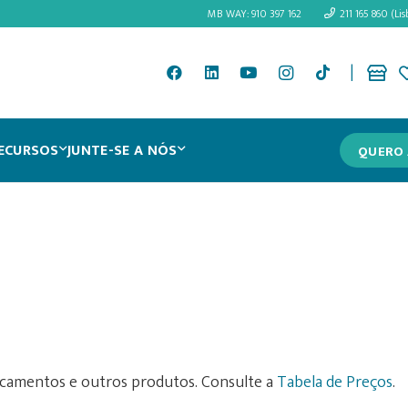
MB WAY: 910 397 162
211 165 860 (Lis
|
ECURSOS
JUNTE-SE A NÓS
QUERO 
icamentos e outros produtos. Consulte a
Tabela de Preç
o
s
.