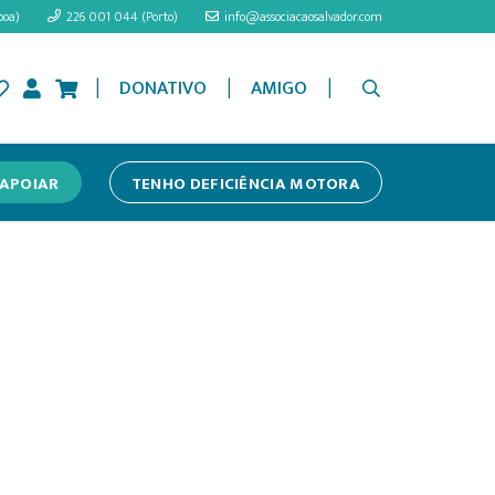
boa)
226 001 044 (Porto)
info@associacaosalvador.com
|
|
|
DONATIVO
AMIGO
APOIAR
TENHO DEFICIÊNCIA MOTORA