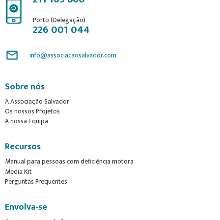
Porto (Delegação)
226 001 044
mail_outline
info@associacaosalvador.com
Sobre nós
A Associação Salvador
Os nossos Projetos
A nossa Equipa
Recursos
Manual para pessoas com deficiência motora
Media Kit
Perguntas Frequentes
Envolva-se