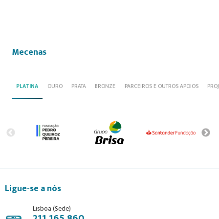
Mecenas
PLATINA
OURO
PRATA
BRONZE
PARCEIROS E OUTROS APOIOS
PRO
Ligue-se a nós
Lisboa (Sede)
211 165 860