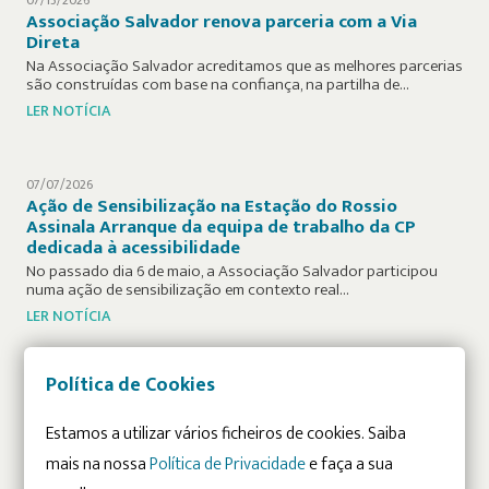
07/13/2026
Associação Salvador renova parceria com a Via
Direta
Na Associação Salvador acreditamos que as melhores parcerias
são construídas com base na confiança, na partilha de…
LER NOTÍCIA
07/07/2026
Ação de Sensibilização na Estação do Rossio
Assinala Arranque da equipa de trabalho da CP
dedicada à acessibilidade
No passado dia 6 de maio, a Associação Salvador participou
numa ação de sensibilização em contexto real…
LER NOTÍCIA
Política de Cookies
06/24/2026
Associação Salvador celebra a inclusão e destaca “O
que conta” na Cerimónia da Inclusão 2026
Estamos a utilizar vários ficheiros de cookies. Saiba
Realizámos mais uma edição da sua Cerimónia da Inclusão, este
mais na nossa
Política de Privacidade
e faça a sua
ano subordinada ao tema “O que conta”,…