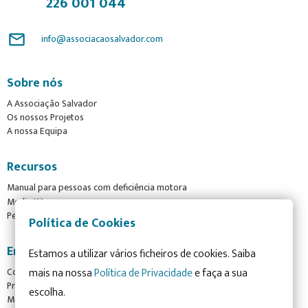
226 001 044
mail_outline
info@associacaosalvador.com
Sobre nós
A Associação Salvador
Os nossos Projetos
A nossa Equipa
Recursos
Manual para pessoas com deficiência motora
Media Kit
Perguntas Frequentes
Política de Cookies
Envolva-se
Estamos a utilizar vários ficheiros de cookies. Saiba
mais na nossa
Política de Privacidade
e faça a sua
Como posso ajudar?
Preciso de ajuda
escolha.
Mecenato para Empresas