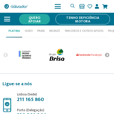
Mecenas
QUERO
TENHO DEFICIÊNCIA
APOIAR
MOTORA
PLATINA
OURO
PRATA
BRONZE
PARCEIROS E OUTROS APOIOS
PRO
Ligue-se a nós
Lisboa (Sede)
211 165 860
Porto (Delegação)