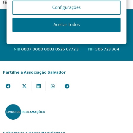
Fale Connosco
Configurações
MB Way
910 397 162
Aceitar todos
IBAN
PT50 0007 0000 0003 0526 6772 3
NIB
0007 0000 0003 0526 6772 3
NIF
506 723 364
Partilhe a Associação Salvador