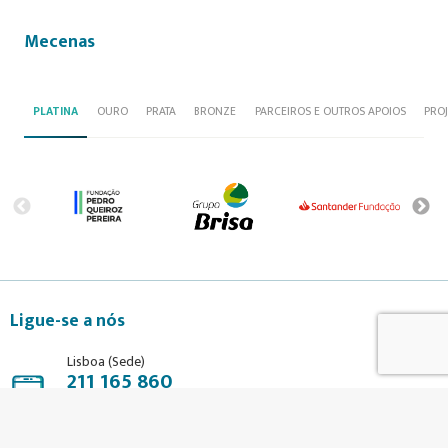
Mecenas
PLATINA
OURO
PRATA
BRONZE
PARCEIROS E OUTROS APOIOS
PRO
Ligue-se a nós
Lisboa (Sede)
211 165 860
Porto (Delegação)
226 001 044