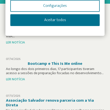
Configurações
07/24/2026
VIVA: Programa de capacitação e empoderamento
Aceitar todos
de pessoas com deficiência
Liderado pela Sociedade Portuguesa de Esclerose Múltipla
(SPEM) em colaboração com a Associação Salvador, o projeto
VIVA…
LER NOTÍCIA
07/14/2026
Bootcamp e This Is Me online
Ao longo dos dois primeiros dias, 17 participantes tiveram
acesso a sessões de preparação focadas no desenvolvimento…
LER NOTÍCIA
07/13/2026
Associação Salvador renova parceria com a Via
Direta