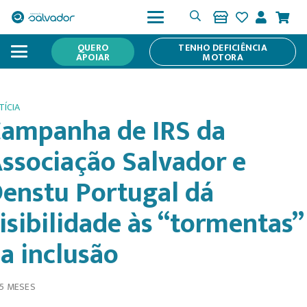
QUERO
TENHO DEFICIÊNCIA
APOIAR
MOTORA
TÍCIA
ampanha de IRS da
ssociação Salvador e
enstu Portugal dá
isibilidade às “tormentas”
a inclusão
 5 MESES