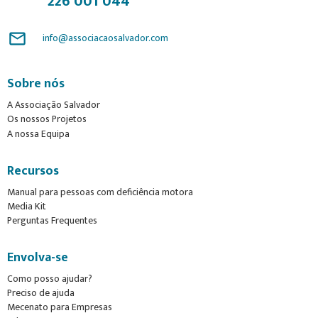
226 001 044
mail_outline
info@associacaosalvador.com
Sobre nós
A Associação Salvador
Os nossos Projetos
A nossa Equipa
Recursos
Manual para pessoas com deficiência motora
Media Kit
Perguntas Frequentes
Envolva-se
Como posso ajudar?
Preciso de ajuda
Mecenato para Empresas