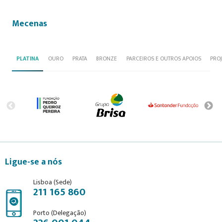
Mecenas
PLATINA
OURO
PRATA
BRONZE
PARCEIROS E OUTROS APOIOS
PRO
Ligue-se a nós
Lisboa (Sede)
211 165 860
Porto (Delegação)