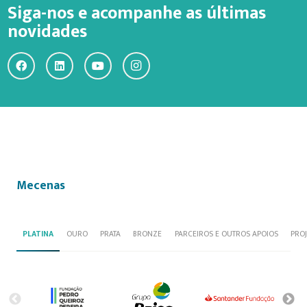
Siga-nos e acompanhe as últimas
novidades
Mecenas
PLATINA
OURO
PRATA
BRONZE
PARCEIROS E OUTROS APOIOS
PRO