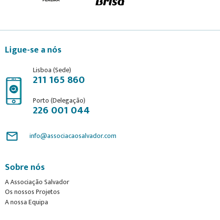
Ligue-se a nós
Lisboa (Sede)
211 165 860
Porto (Delegação)
226 001 044
mail_outline
info@associacaosalvador.com
Sobre nós
A Associação Salvador
Os nossos Projetos
A nossa Equipa