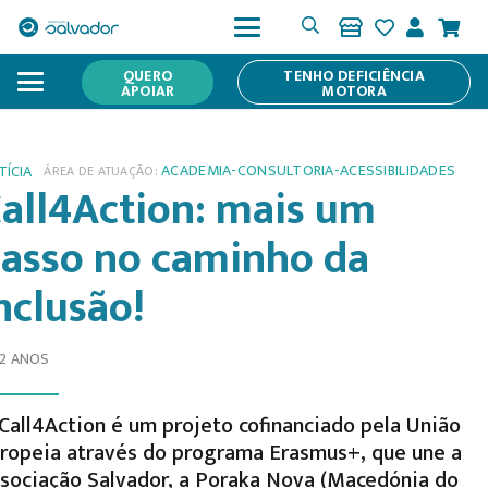
QUERO
TENHO DEFICIÊNCIA
APOIAR
MOTORA
ACADEMIA-CONSULTORIA-ACESSIBILIDADES
TÍCIA
ÁREA DE ATUAÇÃO:
all4Action: mais um
asso no caminho da
nclusão!
 2 ANOS
Call4Action é um projeto cofinanciado pela União
ropeia através do programa Erasmus+, que une a
sociação Salvador, a Poraka Nova (Macedónia do