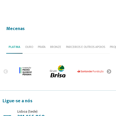
Mecenas
PLATINA
OURO
PRATA
BRONZE
PARCEIROS E OUTROS APOIOS
PRO
Ligue-se a nós
Lisboa (Sede)