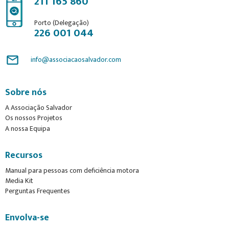
211 165 860
Porto (Delegação)
226 001 044
mail_outline
info@associacaosalvador.com
Sobre nós
A Associação Salvador
Os nossos Projetos
A nossa Equipa
Recursos
Manual para pessoas com deficiência motora
Media Kit
Perguntas Frequentes
Envolva-se