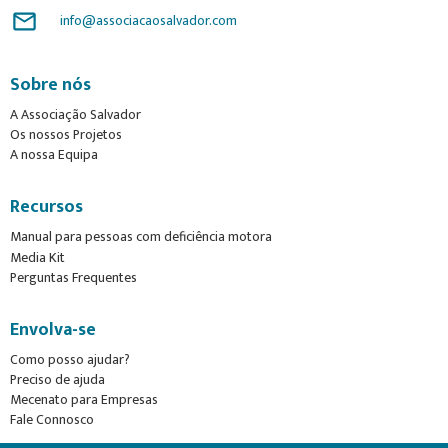
mail_outline
info@associacaosalvador.com
Sobre nós
A Associação Salvador
Os nossos Projetos
A nossa Equipa
Recursos
Manual para pessoas com deficiência motora
Media Kit
Perguntas Frequentes
Envolva-se
Como posso ajudar?
Preciso de ajuda
Mecenato para Empresas
Fale Connosco