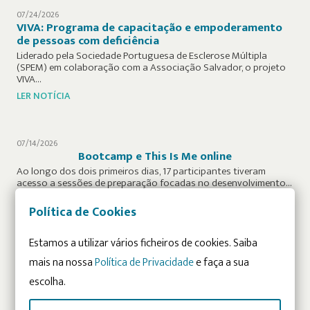
07/24/2026
VIVA: Programa de capacitação e empoderamento
de pessoas com deficiência
Liderado pela Sociedade Portuguesa de Esclerose Múltipla
(SPEM) em colaboração com a Associação Salvador, o projeto
VIVA…
LER NOTÍCIA
07/14/2026
Bootcamp e This Is Me online
Ao longo dos dois primeiros dias, 17 participantes tiveram
acesso a sessões de preparação focadas no desenvolvimento…
LER NOTÍCIA
Política de Cookies
Estamos a utilizar vários ficheiros de cookies. Saiba
07/13/2026
Associação Salvador renova parceria com a Via
mais na nossa
Política de Privacidade
e faça a sua
Direta
escolha.
Na Associação Salvador acreditamos que as melhores parcerias
são construídas com base na confiança, na partilha de…