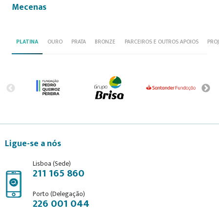
Mecenas
PLATINA
OURO
PRATA
BRONZE
PARCEIROS E OUTROS APOIOS
PRO
Ligue-se a nós
Lisboa (Sede)
211 165 860
Porto (Delegação)
226 001 044