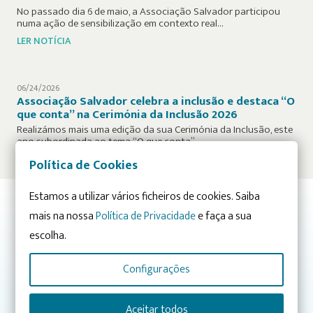
No passado dia 6 de maio, a Associação Salvador participou
numa ação de sensibilização em contexto real…
LER NOTÍCIA
06/24/2026
Associação Salvador celebra a inclusão e destaca “O
que conta” na Cerimónia da Inclusão 2026
Realizámos mais uma edição da sua Cerimónia da Inclusão, este
ano subordinada ao tema “O que conta”,…
LER NOTÍCIA
Política de Cookies
Estamos a utilizar vários ficheiros de cookies. Saiba
mais na nossa
Política de Privacidade
e faça a sua
Já conhece os nossos projetos? Descubra-os nas Áreas de
escolha.
Atuação:
CONHECIMENTO
INTEGRAÇÃO
Configurações
SENSIBILIZAÇÃO
Aceitar todos