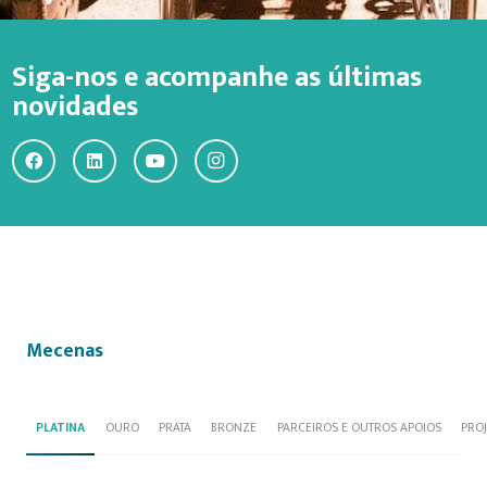
Siga-nos e acompanhe as últimas
novidades
Mecenas
PLATINA
OURO
PRATA
BRONZE
PARCEIROS E OUTROS APOIOS
PRO