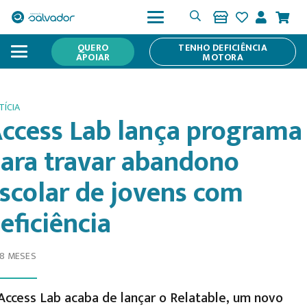
QUERO
TENHO DEFICIÊNCIA
APOIAR
MOTORA
TÍCIA
ccess Lab lança programa
ara travar abandono
scolar de jovens com
eficiência
 8 MESES
Access Lab acaba de lançar o Relatable, um novo