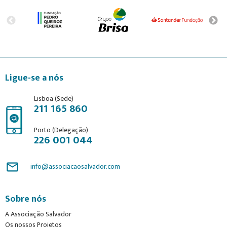
Ligue-se a nós
Lisboa (Sede)
211 165 860
Porto (Delegação)
226 001 044
mail_outline
info@associacaosalvador.com
Sobre nós
A Associação Salvador
Os nossos Projetos