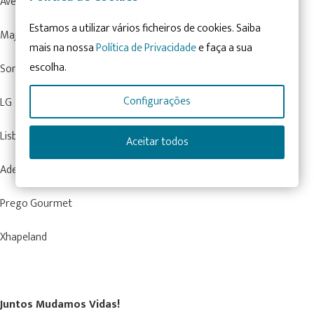
Aveleda Vinhos S. A.
Estamos a utilizar vários ficheiros de cookies. Saiba
Majora
mais na nossa
Política de Privacidade
e faça a sua
escolha.
Sony
Configurações
LG
Lisbon by Boat
Aceitar todos
Adega Cooperativa da Lourinhã
Prego Gourmet
Xhapeland
Juntos Mudamos Vidas!