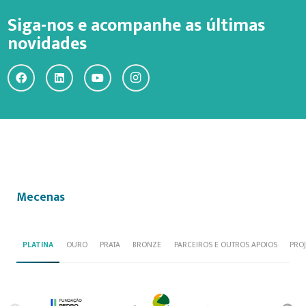
Siga-nos e acompanhe as últimas
novidades
Mecenas
PLATINA
OURO
PRATA
BRONZE
PARCEIROS E OUTROS APOIOS
PRO