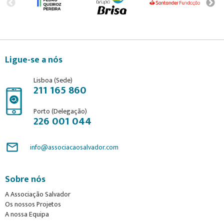
Ligue-se a nós
Lisboa (Sede)
211 165 860
Porto (Delegação)
226 001 044
mail_outline
info@associacaosalvador.com
Sobre nós
A Associação Salvador
Os nossos Projetos
A nossa Equipa