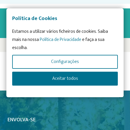
Política de Cookies
NOTÍCIAS
RELACIONADAS
Estamos a utilizar vários ficheiros de cookies. Saiba
mais na nossa
Política de Privacidade
e faça a sua
escolha.
Configurações
Previous Post
Next Post
Aceitar todos
ENVOLVA-SE